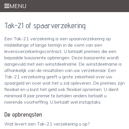
Overslaan
MENU
en
naar
de
Tak-21 of spaarverzekering
inhoud
gaan
Een Tak-21 verzekering is een spaarverzekering op
middellange of lange termijn in de vorm van een
levensverzekeringscontract. U betaalt premies die een
bepaalde basisrente opbrengen. Deze basisrente wordt
aangevuld met een winstdeelname. De winstdeelname is
afhankelijk van de resultaten van uw verzekeraar. Een
Tak-21 verzekering geeft u grote zekerheid over uw
spaargeld en over wat het u zal opleveren. De premies zijn
flexibel en u kunt het geld ook flexibel opnemen. U dient
minimaal 8 jaar premie te betalen anders betaalt u
roerende voorheffing. U betaalt wel instaptaks.
De opbrengsten
Wat levert een Tak-21 verzekering u op?