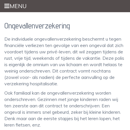
Overslaan
MENU
en
naar
de
Ongevallenverzekering
inhoud
gaan
De individuele ongevallenverzekering beschermt u tegen
financiële verliezen ten gevolge van een ongeval dat zich
voordoet tijdens uw privé-leven, dit wil zeggen tijdens de
rust, vrije tijd, weekends of tijdens de vakantie. Deze polis
is eigenlijk de omnium van uw lichaam en wordt helaas te
weinig onderschreven. Dit contract vormt nochtans
(zowel voor- als nadien) de perfecte aanvulling op de
verzekering hospitalisatie.
Ook familiaal kan de ongevallenverzekering worden
onderschreven. Gezinnen met jonge kinderen raden wij
ten zeerste aan dit contract te onderschrijven: Een
ongeval is immers snel gebeurd, zeker bij kleine kinderen.
Denk maar aan de eerste stapjes bij het leren lopen, het
leren fietsen, enz.