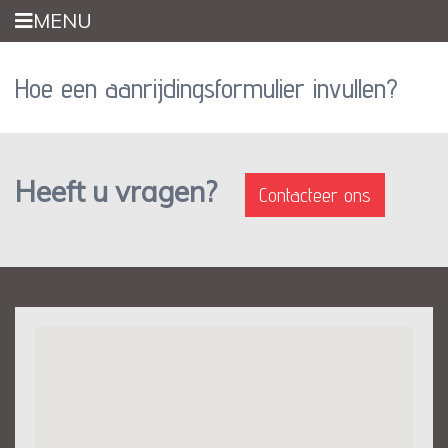
Overslaan
MENU
en
naar
de
Hoe een aanrijdingsformulier invullen?
inhoud
gaan
Heeft u vragen?
Contacteer ons